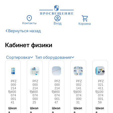
Контакты
Вход
Корзина
Кабинет физики
Сортировка
Тип оборудования
PFZ
PFZ
PFZ
PFZ
PFZ
000
000
000
002
021
214
214
214
141
411
400
800
900
000
100
074
074
074
074
074
001
000
001
000
001
41
25
47
31
59
Школ
Школ
Школ
Школ
Школ
а
а
а
а
а