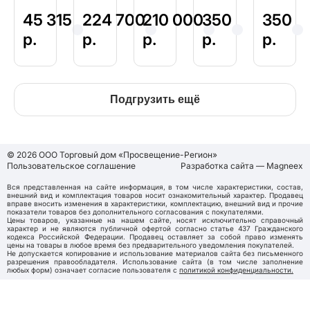
мик
для
для
для
мот
сбо
е
лаб
изуч
изуч
ки
рки
45 315
224 700
210 000
350
350
орат
ения
ения
для
элек
р.
р.
р.
р.
р.
орн
воз
осн
сбо
трич
ого
обн
ов
рки
еск
пра
овл
мех
элек
ой
ктик
яем
аник
трич
цеп
Подгрузить ещё
ума
ых
и,
еск
и
по
исто
пнев
ой
элек
чник
мат
цеп
трич
ов
ики
и
© 2026 ООО Торговый дом «Просвещение-Регион»
Пользовательское соглашение
Разработка сайта — Magneex
еств
эне
и
у (с
ргии
воз
Вся представленная на сайте информация, в том числе характеристики, состав,
внешний вид и комплектация товаров носит ознакомительный характер. Продавец
гене
(сол
обн
вправе вносить изменения в характеристики, комплектацию, внешний вид и прочие
рато
нечн
овл
показатели товаров без дополнительного согласования с покупателями.
Цены товаров, указанные на нашем сайте, носят исключительно справочный
ром
ой,
яем
характер и не являются публичной офертой согласно статье 437 Гражданского
кодекса Российской Федерации. Продавец оставляет за собой право изменять
)
ветр
ых
цены на товары в любое время без предварительного уведомления покупателей.
Не допускается копирование и использование материалов сайта без письменного
ово
исто
разрешения правообладателя. Использование сайта (в том числе заполнение
любых форм) означает согласие пользователя с
политикой конфиденциальности.
й
чник
эне
ов
ргии
эне