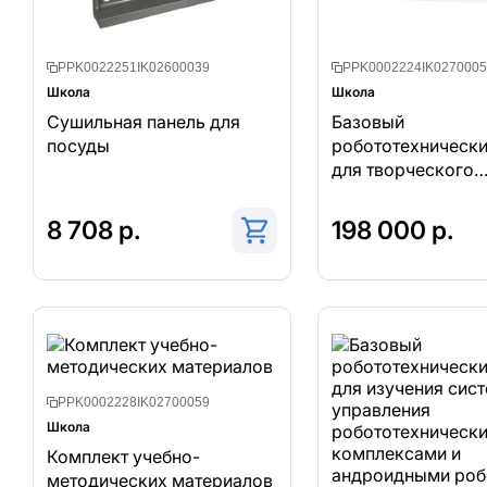
PPK0022251IK02600039
PPK0002224IK0270005
Школа
Школа
Сушильная панель для
Базовый
посуды
робототехнически
для творческого
проектирования и
соревновательно
8 708 р.
198 000 р.
деятельности
PPK0002228IK02700059
Школа
Комплект учебно-
методических материалов