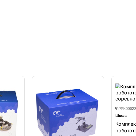
с
PPK00022
Школа
Комплек
роботот