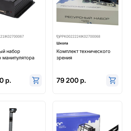
21IK02700067
PPK0022224IK02700068
Школа
ый набор
Комплект технического
о манипулятора
зрения
0 р.
79 200 р.