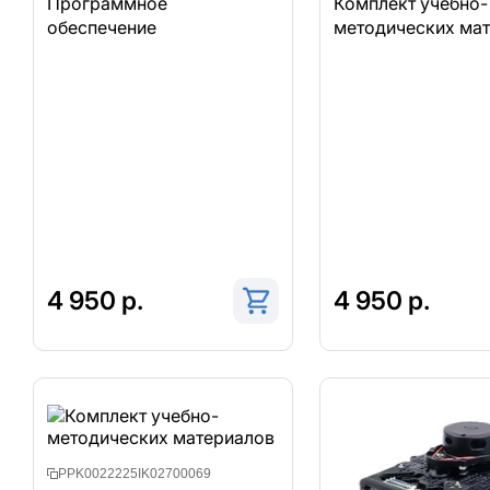
Программное
Комплект учебно-
обеспечение
методических ма
4 950 р.
4 950 р.
PPK0022225IK02700069