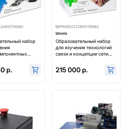
11IK02700062
PPK0022212IK02700063
Школа
ательный набор
Образовательный набор
чения
для изучения технологий
мпонентных
связи и концепции сети
ехнических
передачи данных между
физическими объектами
0 р.
215 000 р.
яционных роботов
("вещами"), оснащенными
встроенными средствами
и технологиями для
взаимодействия друг с
другом или внешней
средой