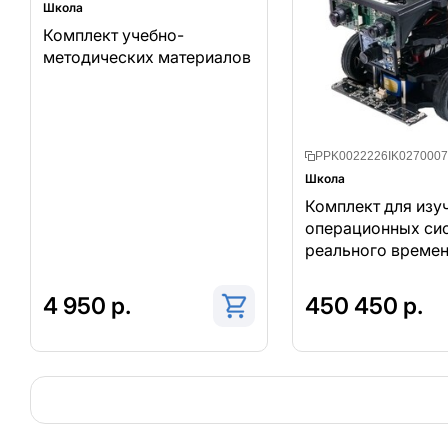
Школа
Комплект учебно-
методических материалов
PPK0022226IK0270007
Школа
Комплект для изу
операционных си
реального времен
систем управлени
автономных моби
4 950 р.
450 450 р.
роботов