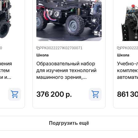
0
PPK0022227IK02700071
PPK00222
Школа
Школа
чения
Образовательный набор
Учебно-
стем
для изучения технологий
комплек
и и
машинного зрения,
автомат
я
построения и настройки
произво
льных
нейросетей и
376 200 р.
861 30
проектирования
беспилотников
Подгрузить ещё