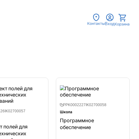
Контакты
Вход
Корзина
PPK0002227IK02700058
26IK02700057
Школа
Программное
т полей для
обеспечение
ехнических