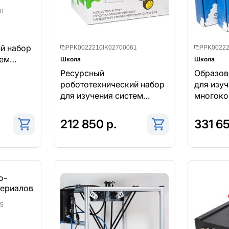
0
й набор
PPK0022210IK02700061
PPK00222
тем
Школа
Школа
Ресурсный
Образов
ими
робототехнический набор
для изу
для изучения систем
многоко
отами
управления
роботот
робототехническими
систем и
212 850 р.
331 65
комплексами и
манипул
андроидными роботами
5