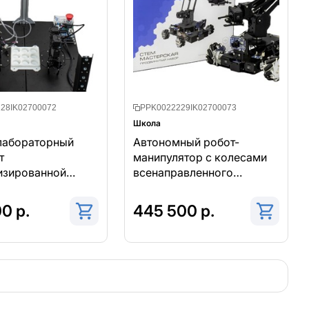
28IK02700072
PPK0022229IK02700073
Школа
лабораторный
Автономный робот-
т
манипулятор с колесами
изированной
всенаправленного
дственной линии
движения
0 р.
445 500 р.