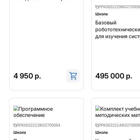
PPK0002229IK0270006
Школа
Базовый
робототехнически
для изучения сис
управления
робототехническ
комплексами и
андроидными роб
4 950 р.
495 000 р.
PPK0022213IK02700064
PPK0022214IK0270006
Школа
Школа