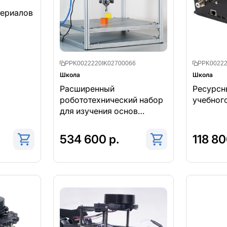
териалов
PPK0022220IK02700066
PPK00222
Школа
Школа
Расширенный
Ресурсн
робототехнический набор
учебног
для изучения основ
манипуляторной
робототехники
534 600 р.
118 80