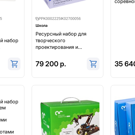
соревно
5
PPK0002225IK02700056
Школа
Ресурсный набор для
й набор
творческого
проектирования и
соревновательной
й
деятельности
79 200 р.
35 640