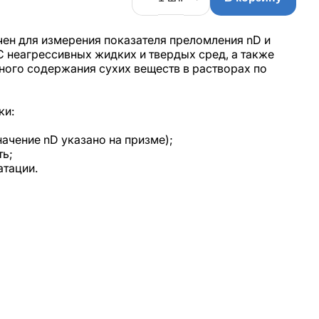
ен для измерения показателя преломления nD и
С неагрессивных жидких и твердых сред, а также
ного содержания сухих веществ в растворах по
ки:
начение nD указано на призме);
ть;
атации.