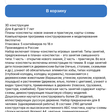
В корзину
3D конструкции
Для 8 детей 5-7 лет
Планы-конспекты: новое знание и практикум, карты-схемы
Компьютерная программа конструирования и моделирования
бесплатно
Упаковка: 5 контейнеров по 18 л
Произведено в России
Набор включает планы-конспекты игровых занятий. Типы занятий,
предложенные в планах-конспектах - это занятия смешанного
типа: 1 часть - открытие нового знания, 2 часть - практикум. Во все
планы-конспекты включены иллюстрации по темам. В ходе занятий
дети познакомятся деревенским бытом (печью, столами, скамьями
и др.), узнают об обязательных элементах избы, типах колодцев
(глубокий колодец, колодец-журавель), познакомятся с
деревенскими животными (барашком, утенком, кроликом, коровой,
лошадью) и растениями (деревом, елью, полем с цветами), узнают о
видах транспорта, применяемых в деревнях (повозке, грузовике,
тракторе, комбайне). Практическая часть занятий содержит карты-
схемы, демонстрирующие пошаговую сборку моделей.
Дошкольники научатся конструировать более 20 моделей,
иллюстрирующих русскую деревню. Набор предназначен для 8
человек (одновременной работы). В составе: 2160 деталей
конструктора из высококачественного АБС пластика, карты-схемы
сборки моделей (формат А4, цветные, ламинированные).