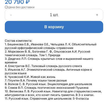
20 790 ₽
Цена без доставки
-
+
В корзину
Состав комплекта:
1. Бешенкова Е.В., Иванова О.Е., Чельцова Л. К. Объяснительный
русский орфографический словарь-справочник
2. Морковкин В. В., Богачева Г. Ф., Ольховская А.И. Русский
тематический словарь. Том 1. Природа
3. Дядечко Л.П. Словарь крылатых слов и выражений нашего
времени
4. Елистратов В.С. Толковый словарь русского сленга
5. Ильяхов А.Г. Этимологический словарь. Античные корни в
русском языке
6. Чуковский К.И. Живой как жизнь
7. Плунгян В.А. Почему языки такие разные
8. Волков С. В. Русский язык. Энциклопедия для школьников
9. Сомов В.П. Словарь поэтических иносказаний Пушкина
10. Великова Л. В. Русский язык. Навигатор для старшеклассников,
абитуриентов и всех, кто хочет писать грамотно. В 3-х книгах.
11. Русский язык. Справочник для школьников: 5-9 классы