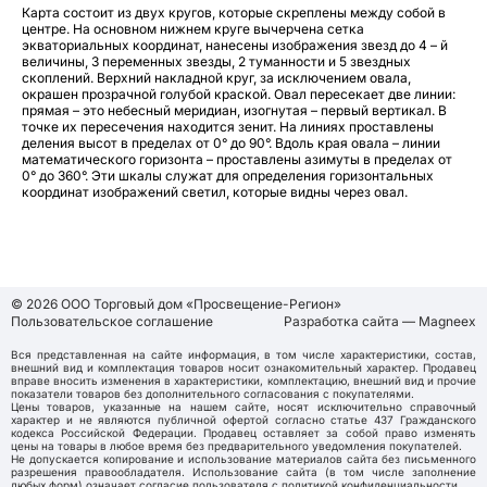
Карта состоит из двух кругов, которые скреплены между собой в
центре. На основном нижнем круге вычерчена сетка
экваториальных координат, нанесены изображения звезд до 4 – й
величины, 3 переменных звезды, 2 туманности и 5 звездных
скоплений. Верхний накладной круг, за исключением овала,
окрашен прозрачной голубой краской. Овал пересекает две линии:
прямая – это небесный меридиан, изогнутая – первый вертикал. В
точке их пересечения находится зенит. На линиях проставлены
деления высот в пределах от 0° до 90°. Вдоль края овала – линии
математического горизонта – проставлены азимуты в пределах от
0° до 360°. Эти шкалы служат для определения горизонтальных
координат изображений светил, которые видны через овал.
© 2026 ООО Торговый дом «Просвещение-Регион»
Пользовательское соглашение
Разработка сайта — Magneex
Вся представленная на сайте информация, в том числе характеристики, состав,
внешний вид и комплектация товаров носит ознакомительный характер. Продавец
вправе вносить изменения в характеристики, комплектацию, внешний вид и прочие
показатели товаров без дополнительного согласования с покупателями.
Цены товаров, указанные на нашем сайте, носят исключительно справочный
характер и не являются публичной офертой согласно статье 437 Гражданского
кодекса Российской Федерации. Продавец оставляет за собой право изменять
цены на товары в любое время без предварительного уведомления покупателей.
Не допускается копирование и использование материалов сайта без письменного
разрешения правообладателя. Использование сайта (в том числе заполнение
любых форм) означает согласие пользователя с
политикой конфиденциальности.