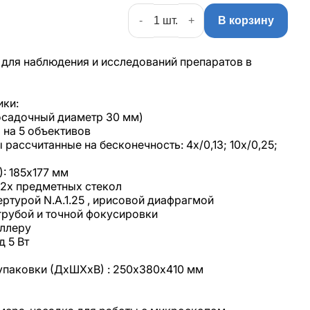
-
+
В корзину
для наблюдения и исследований препаратов в
ики:
осадочный диаметр 30 мм)
 на 5 объективов
рассчитанные на бесконечность: 4x/0,13; 10x/0,25;
: 185х177 мм
 2х предметных стекол
ртурой N.A.1.25 , ирисовой диафрагмой
рубой и точной фокусировки
ёллеру
д 5 Вт
упаковки (ДхШХхВ) : 250х380х410 мм