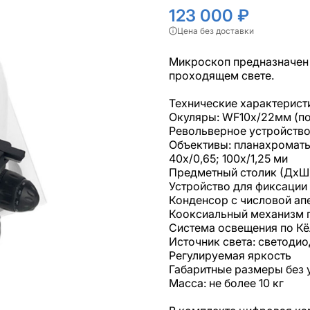
123 000 ₽
Цена без доставки
Микроскоп предназначен 
проходящем свете.
Технические характерист
Окуляры: WF10х/22мм (п
Револьверное устройство
Объективы: планахроматы 
40x/0,65; 100x/1,25 ми
Предметный столик (ДхШ)
Устройство для фиксации
Конденсор с числовой апе
Кооксиальный механизм г
Система освещения по К
Источник света: светодио
Регулируемая яркость
Габаритные размеры без 
Масса: не более 10 кг