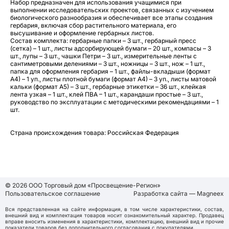
Набор предназначен для использования учащимися при
выполнении исследовательских проектов, связанных с изучением
биологического разнообразия и обеспечивает все этапы создания
гербария, включая сбор растительного материала, его
высушивание и оформление гербарных листов.
Состав комплекта: гербарные папки – 3 шт., гербарный пресс
(сетка) – 1 шт., листы адсорбирующей бумаги – 20 шт., компасы – 3
шт., лупы – 3 шт., чашки Петри – 3 шт., измерительные ленты с
сантиметровыми делениями – 3 шт., ножницы – 3 шт., нож – 1 шт.,
папка для оформления гербария – 1 шт., файлы-вкладыши (формат
А4) – 1 уп., листы плотной бумаги (формат А4) – 3 уп., листы матовой
кальки (формат А5) – 3 шт., гербарные этикетки – 36 шт., клейкая
лента узкая – 1 шт., клей ПВА – 1 шт., карандаши простые – 3 шт.,
руководство по эксплуатации с методическими рекомендациями – 1
шт.
Страна происхождения товара: Российская Федерация
© 2026 ООО Торговый дом «Просвещение-Регион»
Пользовательское соглашение
Разработка сайта — Magneex
Вся представленная на сайте информация, в том числе характеристики, состав,
внешний вид и комплектация товаров носит ознакомительный характер. Продавец
вправе вносить изменения в характеристики, комплектацию, внешний вид и прочие
показатели товаров без дополнительного согласования с покупателями.