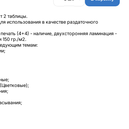
т 2 таблицы.
ля использования в качестве раздаточного
печать (4+4) - наличие, двухсторонняя ламинация -
 150 гр./м2.
ледующим темам:
ии;
ные;
(Цветковые);
ния;
сасывания;