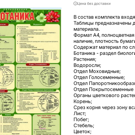
Цена без доставки
В состав комплекта входя
Таблицы предназначены д
материала.
Формат А4, полноцветная 
наличие, плотность бумаги
Содержат материал по с
Ботаника - раздел биолог
Растения;
Водоросли;
Отдел Моховидные;
Отдел Голосеменные;
Отдел Папоротникообраз
Отдел Покрытосеменные 
Органы цветкового расте
Корень;
Срез корня через зону в
Лист;
Побег;
Стебель;
Цветок;