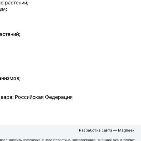
е растений;
зм;
астений;
анизмов;
овара: Российская Федерация
Разработка сайта — Magneex
праве вносить изменения в характеристики, комплектацию, внешний вид и прочие