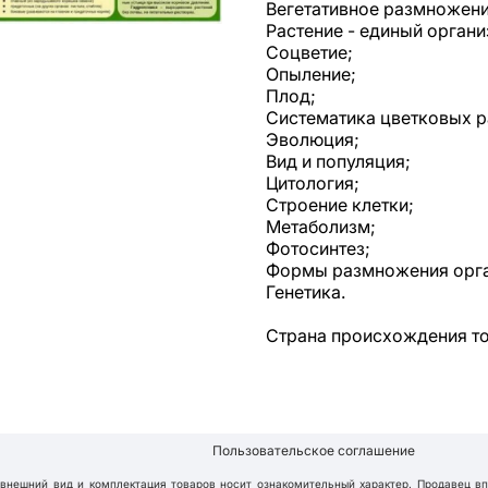
Вегетативное размножени
Растение - единый органи
Соцветие;
Опыление;
Плод;
Систематика цветковых р
Эволюция;
Вид и популяция;
Цитология;
Строение клетки;
Метаболизм;
Фотосинтез;
Формы размножения орг
Генетика.
Страна происхождения т
Пользовательское соглашение
 внешний вид и комплектация товаров носит ознакомительный характер. Продавец в